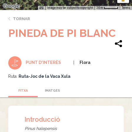
Image may be subject to copyright
Terms
20 m
TORNAR
PINEDA DE PI BLANC
Flora
PUNT D'INTERÈS
Ruta:
Ruta-Joc de la Vaca Xula
FITXA
IMATGES
Introducció
Pinus halepensis