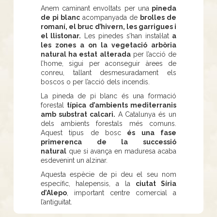
Anem caminant envoltats per una
pineda
de pi blanc
acompanyada de
brolles de
romaní, el bruc d’hivern, les garrigues i
el llistonar.
Les pinedes s’han instal·lat
a
les zones a on la vegetació arbòria
natural ha estat alterada
per l’acció de
l’home, sigui per aconseguir àrees de
conreu, tallant desmesuradament els
boscos o per l’acció dels incendis.
La pineda de pi blanc és una formació
forestal
típica d’ambients mediterranis
amb substrat calcari.
A Catalunya és un
dels ambients forestals més comuns.
Aquest tipus de bosc
és una fase
primerenca de la successió
natural
que si avança en maduresa acaba
esdevenint un alzinar.
Aquesta espècie de pi deu el seu nom
específic, halepensis, a la
ciutat Síria
d’Alepo
, important centre comercial a
l’antiguitat.