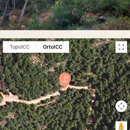
TopoICC
OrtoICC