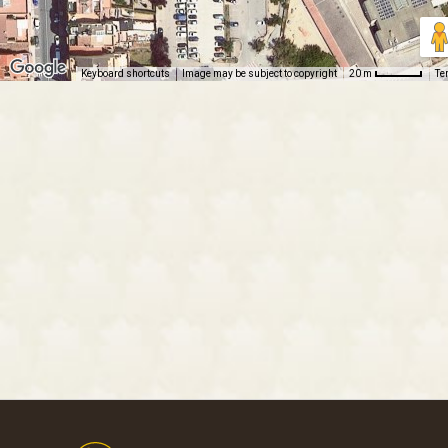
Keyboard shortcuts
Image may be subject to copyright
Te
20 m
Footer