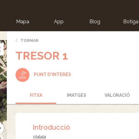
Mapa
App
Blog
Botiga
ion
TORNAR
TRESOR 1
PUNT D'INTERÈS
FITXA
IMATGES
VALORACIÓ
Introducció
olalala