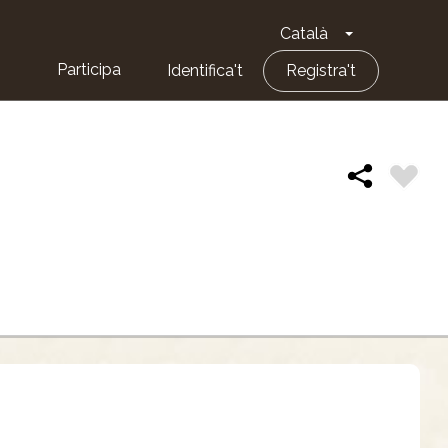
Català
Toggle Dropd
Participa
Identifica't
Registra't