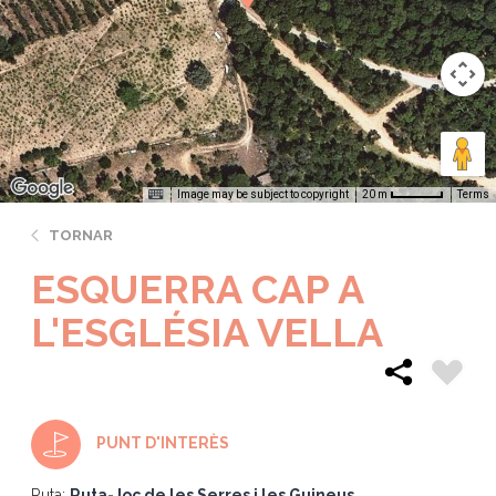
Image may be subject to copyright
Terms
20 m
TORNAR
ESQUERRA CAP A
L'ESGLÉSIA VELLA
PUNT D'INTERÈS
Ruta:
Ruta-Joc de les Serres i les Guineus