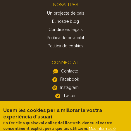
Footer
NOSALTRES
Un projecte de país
El nostre blog
Condicions legals
Política de privacitat
Politica de cookies
CONNECTA'T
Contacte
Facebook
Instagram
Twitter
Usem les cookies per a millorar la vostra
APP
experiència d'usuari
iOS
En fer clic a qualsevol enllaç del lloc web, doneu el vostre
Més informació
consentiment explícit per a que les utilitzem.
Android