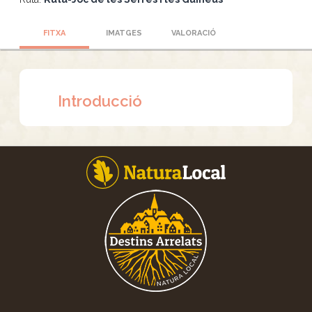
FITXA
IMATGES
VALORACIÓ
Introducció