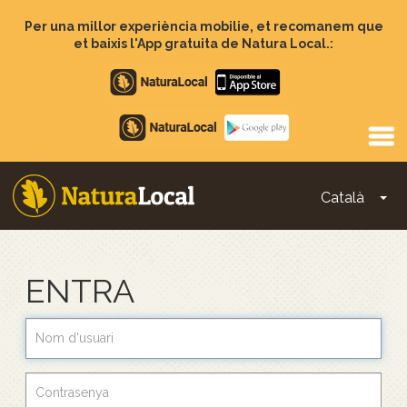
Vés
al
Per una millor experiència mobilie, et recomanem que
contingut
et baixis l'App gratuita de Natura Local.:
Apple
store
Google
Play
Català
To
Main
navigation
ENTRA