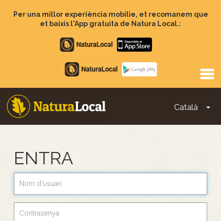
Vés
al
Per una millor experiència mobilie, et recomanem que
contingut
et baixis l'App gratuita de Natura Local.:
Apple
store
Google
Play
Català
To
Main
navigation
ENTRA