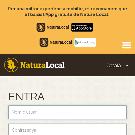
Vés
al
Per una millor experiència mobilie, et recomanem que
contingut
et baixis l'App gratuita de Natura Local.:
Apple
store
Google
Play
Català
To
Main
navigation
ENTRA