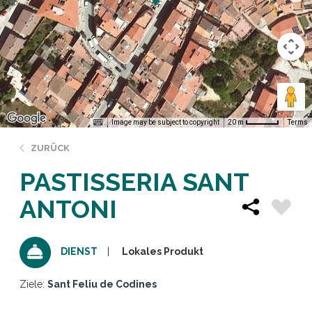
Image may be subject to copyright
Terms
20 m
ZURÜCK
PASTISSERIA SANT
ANTONI
Lokales Produkt
DIENST
Ziele:
Sant Feliu de Codines