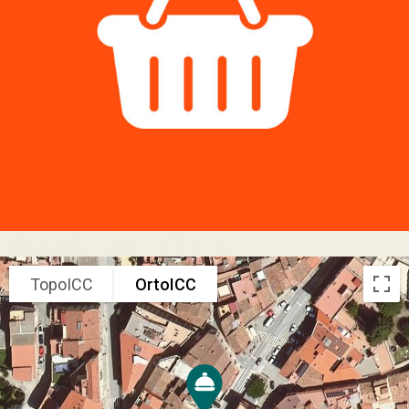
TopoICC
OrtoICC