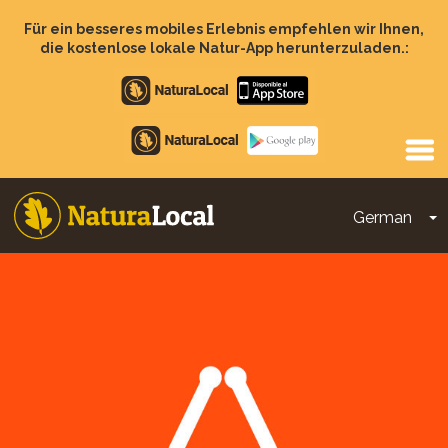
Direkt
zum
Für ein besseres mobiles Erlebnis empfehlen wir Ihnen,
Inhalt
die kostenlose lokale Natur-App herunterzuladen.:
Apple
store
Google
Play
German
D
Main
navigation