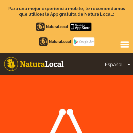
Pasar
al
Para una mejor experiencia mobile, te recomendamos
contenido
que utilices la App gratuita de Natura Local.:
principal
Apple
store
Google
Play
Español
T
Main
navigation