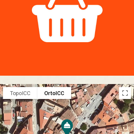
TopoICC
OrtoICC