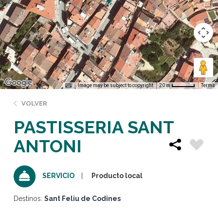
Image may be subject to copyright
Terms
20 m
VOLVER
PASTISSERIA SANT
ANTONI
Producto local
SERVICIO
Destinos:
Sant Feliu de Codines