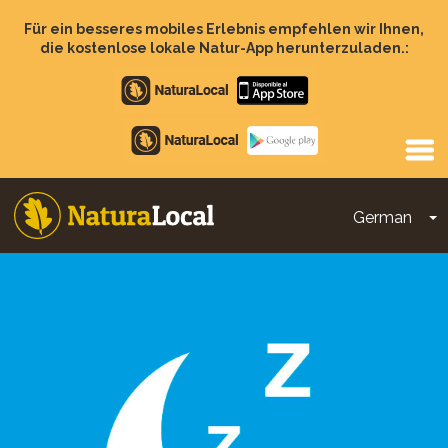
Direkt
zum
Für ein besseres mobiles Erlebnis empfehlen wir Ihnen,
Inhalt
die kostenlose lokale Natur-App herunterzuladen.:
Apple
store
Google
Play
German
D
Main
navigation