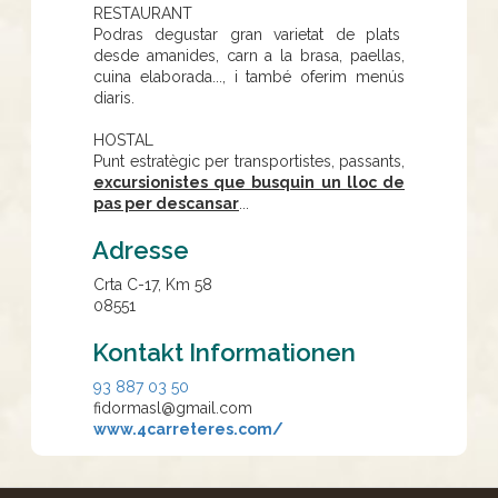
RESTAURANT
Podras degustar gran varietat de plats
desde amanides, carn a la brasa, paellas,
cuina elaborada..., i també oferim menús
diaris.
HOSTAL
Punt estratègic per transportistes, passants,
excursionistes que busquin un lloc de
pas per descansar
...
Adresse
Crta C-17, Km 58
08551
Kontakt Informationen
93 887 03 50
fidormasl@gmail.com
www.4carreteres.com/