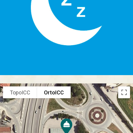
TopoICC
OrtoICC