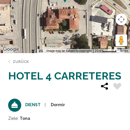
Image may be subject to copyright
Terms
20 m
ZURÜCK
HOTEL 4 CARRETERES
Dormir
DIENST
Ziele:
Tona