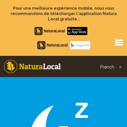
Aller
au
Pour une meilleure expérience mobile, nous vous
contenu
recommandons de télécharger l'application Natura
principal
Local gratuite.:
Apple
store
Google
Play
French
To
Main
navigation