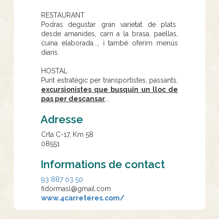
RESTAURANT
Podras degustar gran varietat de plats
desde amanides, carn a la brasa, paellas,
cuina elaborada..., i també oferim menús
diaris.
HOSTAL
Punt estratègic per transportistes, passants,
excursionistes que busquin un lloc de
pas per descansar
...
Adresse
Crta C-17, Km 58
08551
Informations de contact
93 887 03 50
fidormasl@gmail.com
www.4carreteres.com/