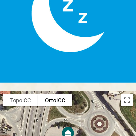
TopoICC
OrtoICC