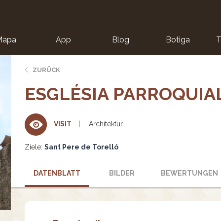
Mapa
App
Blog
Botiga
T
ZURÜCK
ESGLÉSIA PARROQUIAL
Architektur
VISIT
Ziele:
Sant Pere de Torelló
DATENBLATT
BILDER
BEWERTUNGEN