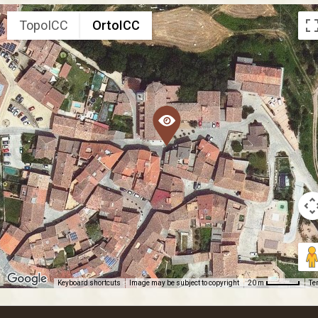
TopoICC
OrtoICC
Keyboard shortcuts
Image may be subject to copyright
Te
20 m