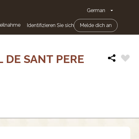
German
Dropdown-Li
eilnahme
Identifizieren Sie sich
Melde dich an
 DE SANT PERE