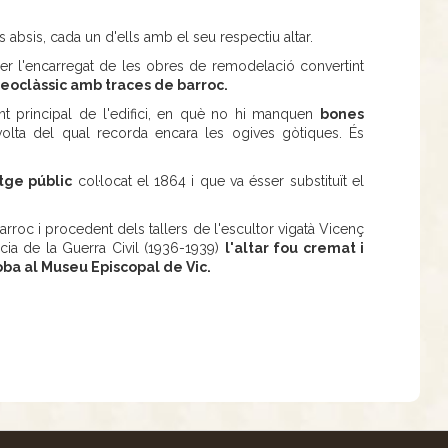
es absis, cada un d'ells amb el seu respectiu altar.
ser l'encarregat de les obres de remodelació convertint
eoclàssic amb traces de barroc.
nt principal de l'edifici, en què no hi manquen
bones
 volta del qual recorda encara les ogives gòtiques. És
tge públic
col·locat el 1864 i que va ésser substituït el
 barroc i procedent dels tallers de l'escultor vigatà Vicenç
cia de la Guerra Civil (1936-1939)
l'altar fou cremat i
oba al Museu Episcopal de Vic.