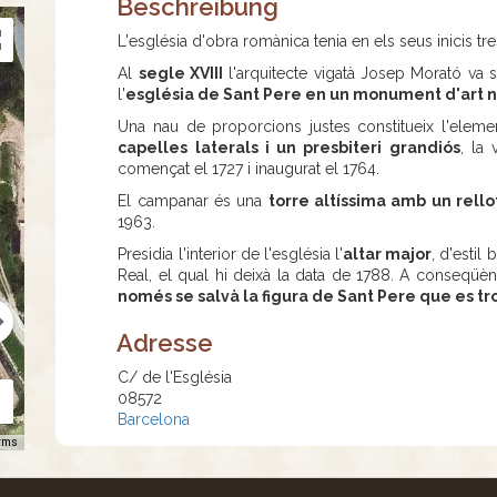
Beschreibung
L'església d'obra romànica tenia en els seus inicis tr
Al
segle XVIII
l'arquitecte vigatà Josep Morató va 
l'
església de Sant Pere en un monument d'art n
Una nau de proporcions justes constitueix l'eleme
capelles laterals i un presbiteri grandiós
, la
començat el 1727 i inaugurat el 1764.
El campanar és una
torre altíssima amb un rello
1963.
Presidia l'interior de l'església l'
altar major
, d'estil
Real, el qual hi deixà la data de 1788. A conseqüèn
només se salvà la figura de Sant Pere que es tr
Adresse
C/ de l'Església
08572
Barcelona
rms