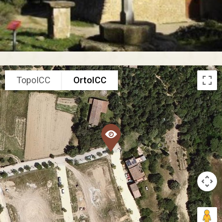
TopoICC
OrtoICC