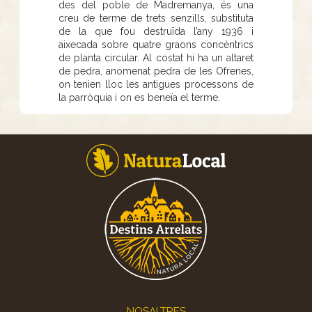
des del poble de Madremanya, és una
creu de terme de trets senzills, substituta
de la que fou destruïda l’any 1936 i
aixecada sobre quatre graons concèntrics
de planta circular. Al costat hi ha un altaret
de pedra, anomenat pedra de les Ofrenes,
on tenien lloc les antigues processons de
la parròquia i on es beneïa el terme.
Footer
NOSALTRES