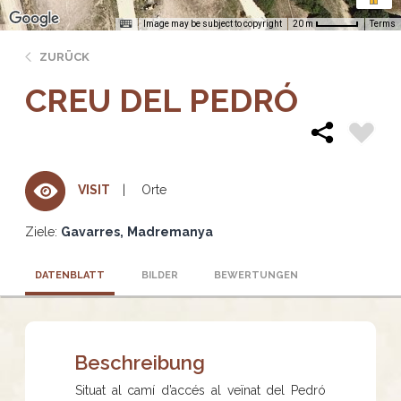
Image may be subject to copyright
Terms
20 m
ZURÜCK
CREU DEL PEDRÓ
Orte
VISIT
Ziele:
Gavarres
Madremanya
DATENBLATT
BILDER
BEWERTUNGEN
Beschreibung
Situat al camí d’accés al veïnat del Pedró