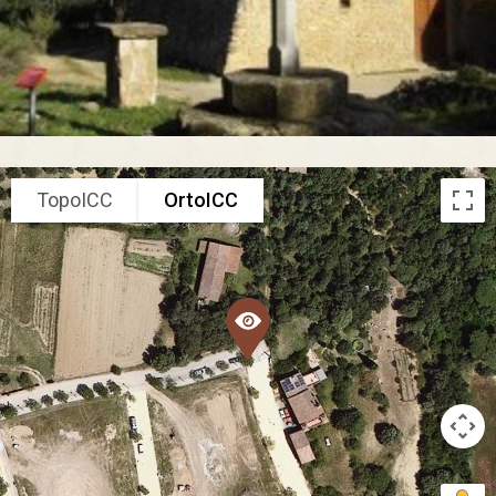
TopoICC
OrtoICC