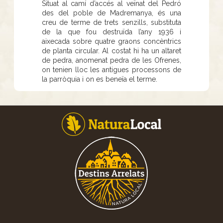
Situat al camí d’accés al veïnat del Pedró
des del poble de Madremanya, és una
creu de terme de trets senzills, substituta
de la que fou destruïda l’any 1936 i
aixecada sobre quatre graons concèntrics
de planta circular. Al costat hi ha un altaret
de pedra, anomenat pedra de les Ofrenes,
on tenien lloc les antigues processons de
la parròquia i on es beneïa el terme.