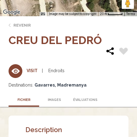
Image may be subject to copyright
Terms
20 m
REVENIR
CREU DEL PEDRÓ
Endroits
VISIT
Destinations:
Gavarres
Madremanya
FICHIER
IMAGES
ÉVALUATIONS
Description