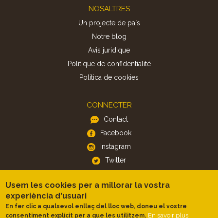
Footer
NOSALTRES
Un projecte de país
Notre blog
Avis juridique
Politique de confidentialité
Politica de cookies
CONNECTER
Contact
Facebook
Instagram
Twitter
Usem les cookies per a millorar la vostra
APP
experiència d'usuari
iOS
En fer clic a qualsevol enllaç del lloc web, doneu el vostre
Android
En savoir plus
consentiment explícit per a que les utilitzem.