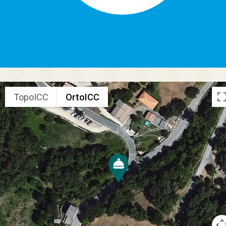
TopoICC
OrtoICC