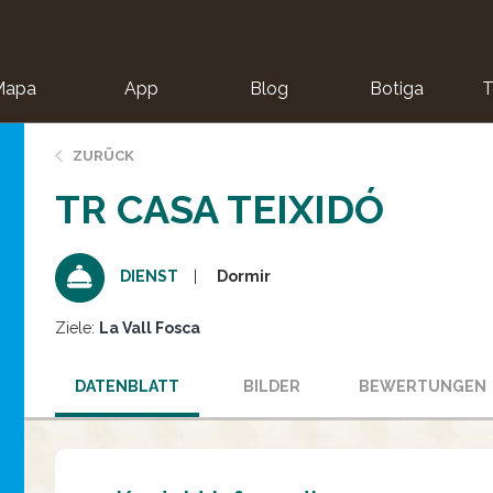
Mapa
App
Blog
Botiga
T
ZURÜCK
TR CASA TEIXIDÓ
Dormir
DIENST
Ziele:
La Vall Fosca
DATENBLATT
BILDER
BEWERTUNGEN