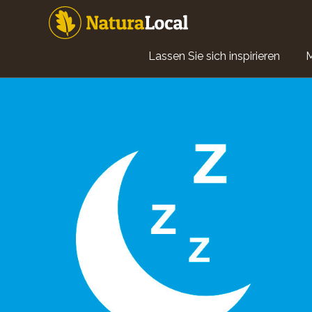
Direkt
zum
Inhalt
Main
Lassen Sie sich inspirieren
navigation