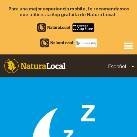
Pasar
al
Para una mejor experiencia mobile, te recomendamos
contenido
que utilices la App gratuita de Natura Local.:
principal
Apple
store
Google
Play
Español
T
Main
navigation