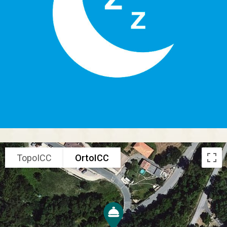
TopoICC
OrtoICC