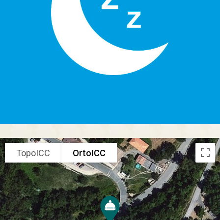
TopoICC
OrtoICC