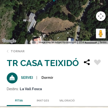
Image may be subject to copyright
Terms
20 m
TORNAR
TR CASA TEIXIDÓ
Dormir
SERVEI
Destins:
La Vall Fosca
FITXA
IMATGES
VALORACIÓ