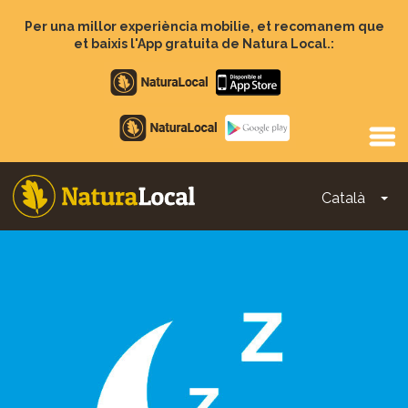
Vés
al
Per una millor experiència mobilie, et recomanem que
contingut
et baixis l'App gratuita de Natura Local.:
Apple
store
Google
Play
Català
To
Main
navigation