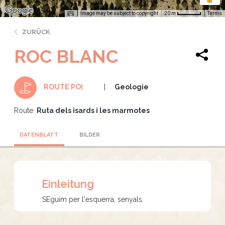
Image may be subject to copyright
Terms
20 m
ZURÜCK
ROC BLANC
Geologie
ROUTE POI
Route:
Ruta dels isards i les marmotes
DATENBLATT
BILDER
Einleitung
SEguim per l'esquerra, senyals.