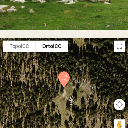
TopoICC
OrtoICC