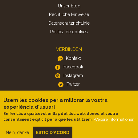
Unser Blog
Rechtliche Hinweise
Datenschutzrichtlinie
Politica de cookies
VERBINDEN
Kontakt
Facebook
Instagram
Twitter
Usem les cookies per a millorar la vostra
APP
experiència d'usuari
iOS
En fer clic a qualsevol enllaç del lloc web, doneu el vostre
Android
Weitere Informationen
consentiment explícit per a que les utilitzem.
Nein, danke
ESTIC D'ACORD