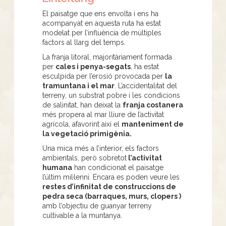
El paisatge que ens envolta i ens ha
acompanyat en aquesta ruta ha estat
modelat per l’influència de múltiples
factors al llarg del temps.
La franja litoral, majoritàriament formada
per
cales i penya-segats
, ha estat
esculpida per l’erosió provocada per
la
tramuntana i el mar
. L’accidentalitat del
terreny, un substrat pobre i les condicions
de salinitat, han deixat la
franja costanera
més propera al mar lliure de l’activitat
agrícola, afavorint així el
manteniment de
la vegetació primigènia.
Una mica més a l’interior, els factors
ambientals, però sobretot
l’activitat
humana
han condicionat el paisatge
l’últim mil·lenni. Encara es poden veure les
restes d’infinitat de construccions de
pedra seca (barraques, murs, clopers )
amb l’objectiu de guanyar terreny
cultivable a la muntanya.