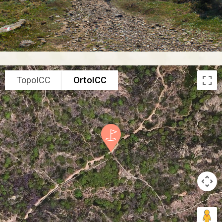
TopoICC
OrtoICC