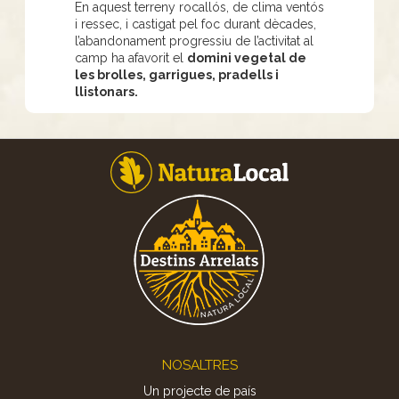
En aquest terreny rocallós, de clima ventós
i ressec, i castigat pel foc durant dècades,
l’abandonament progressiu de l’activitat al
camp ha afavorit el
domini vegetal de
les brolles, garrigues, pradells i
llistonars.
Footer
NOSALTRES
Un projecte de país