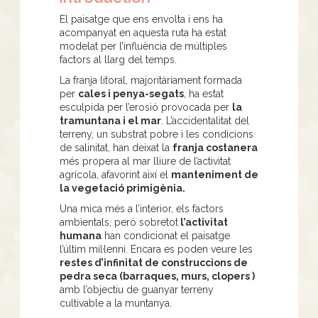
El paisatge que ens envolta i ens ha
acompanyat en aquesta ruta ha estat
modelat per l’influència de múltiples
factors al llarg del temps.
La franja litoral, majoritàriament formada
per
cales i penya-segats
, ha estat
esculpida per l’erosió provocada per
la
tramuntana i el mar
. L’accidentalitat del
terreny, un substrat pobre i les condicions
de salinitat, han deixat la
franja costanera
més propera al mar lliure de l’activitat
agrícola, afavorint així el
manteniment de
la vegetació primigènia.
Una mica més a l’interior, els factors
ambientals, però sobretot
l’activitat
humana
han condicionat el paisatge
l’últim mil·lenni. Encara es poden veure les
restes d’infinitat de construccions de
pedra seca (barraques, murs, clopers )
amb l’objectiu de guanyar terreny
cultivable a la muntanya.