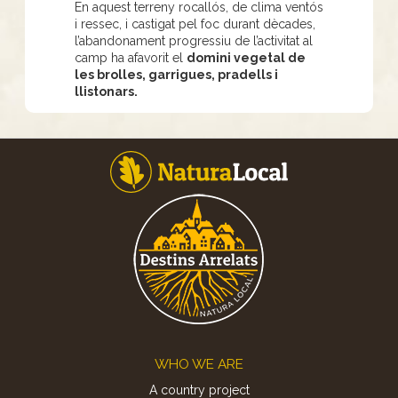
En aquest terreny rocallós, de clima ventós
i ressec, i castigat pel foc durant dècades,
l’abandonament progressiu de l’activitat al
camp ha afavorit el
domini vegetal de
les brolles, garrigues, pradells i
llistonars.
Footer
WHO WE ARE
A country project