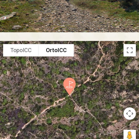
TopoICC
OrtoICC