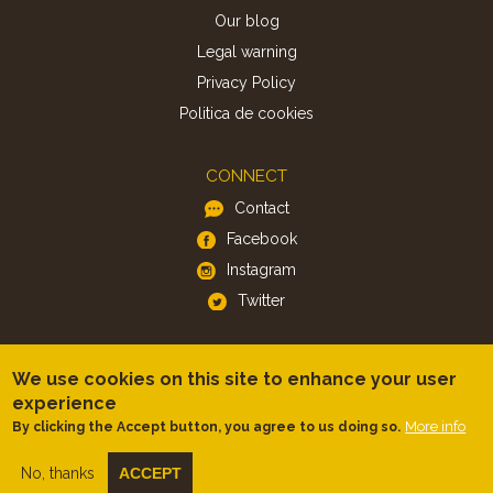
Our blog
Legal warning
Privacy Policy
Politica de cookies
CONNECT
Contact
Facebook
Instagram
Twitter
APP
We use cookies on this site to enhance your user
iOS
experience
Android
More info
By clicking the Accept button, you agree to us doing so.
No, thanks
ACCEPT