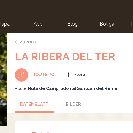
Mapa
App
Blog
Botiga
T
ZURÜCK
LA RIBERA DEL TER
Flora
ROUTE POI
Route:
Ruta de Camprodon al Santuari del Remei
DATENBLATT
BILDER