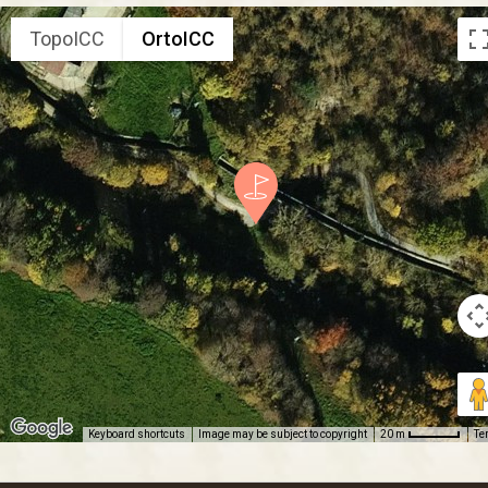
TopoICC
OrtoICC
Keyboard shortcuts
Image may be subject to copyright
Te
20 m