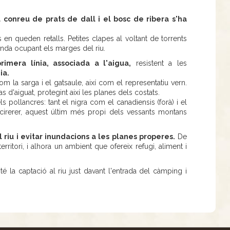
l conreu de prats de dall i el bosc de ribera s'ha
en queden retalls. Petites clapes al voltant de torrents
anda ocupant els marges del riu.
imera línia, associada a l'aigua,
resistent a les
ia.
 la sarga i el gatsaule, així com el representatiu vern.
as d'aiguat, protegint així les planes dels costats.
s pollancres: tant el nigra com el canadiensis (forà) i el
n cirerer, aquest últim més propi dels vessants montans
 riu i evitar inundacions a les planes properes.
De
ritori, i alhora un ambient que ofereix refugi, aliment i
té la captació al riu just davant l'entrada del càmping i