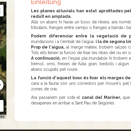
Einleitung
Les planes al·luvials han estat aprofitades pe
reduït en amplada.
Allà on abans hi havia un bosc de ribera, ara només 
tributaris, franges entre camps o franges a banda i b
Podem diferenciar entre la vegetació de pr
inundacions i a l'embat de l'aigua,
i la de segona lín
Prop de l'aigua,
al marge mateix, trobem salzes com
Tots ells tenen la funció de fixar les ribes del riu en c
A continuació,
en l'espai pla inundable hi trobem el
trèmol, oms, freixes de fulla gran, bedolls i algu
abans ocupats pel roure.
La funció d'aquest bosc és fixar els marges del
cara a la fauna són uns corredors per moure's pel ter
zones de cria.
Ara passarem per sota el
canal del Mariner,
que 
desapareix en arribar a Sant Pau de Segúries.
rms