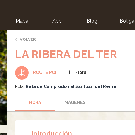
Mapa
App
Blog
Botiga
ion
VOLVER
LA RIBERA DEL TER
Flora
ROUTE POI
Ruta:
Ruta de Camprodon al Santuari del Remei
FICHA
IMÁGENES
Introducción