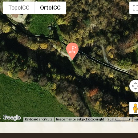
TopoICC
OrtoICC
Keyboard shortcuts
Image may be subject to copyright
Te
20 m