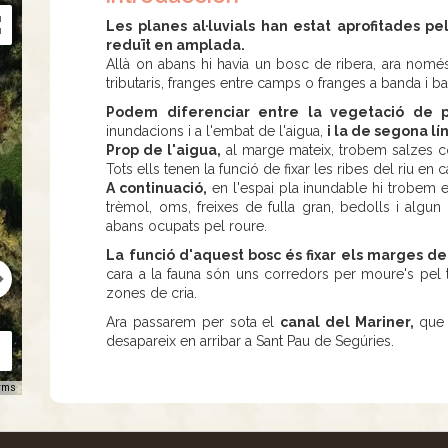
Les planes al·luvials han estat aprofitades pe
reduït en amplada.
Allà on abans hi havia un bosc de ribera, ara només 
tributaris, franges entre camps o franges a banda i b
Podem diferenciar entre la vegetació de pr
inundacions i a l'embat de l'aigua,
i la de segona lín
Prop de l'aigua,
al marge mateix, trobem salzes com
Tots ells tenen la funció de fixar les ribes del riu en c
A continuació,
en l'espai pla inundable hi trobem el
trèmol, oms, freixes de fulla gran, bedolls i algu
abans ocupats pel roure.
La funció d'aquest bosc és fixar els marges del
cara a la fauna són uns corredors per moure's pel ter
zones de cria.
Ara passarem per sota el
canal del Mariner,
que 
desapareix en arribar a Sant Pau de Segúries.
rms