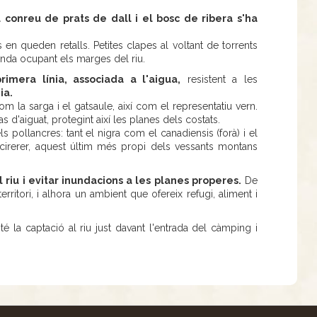
l conreu de prats de dall i el bosc de ribera s'ha
en queden retalls. Petites clapes al voltant de torrents
anda ocupant els marges del riu.
imera línia, associada a l'aigua,
resistent a les
ia.
 la sarga i el gatsaule, així com el representatiu vern.
as d'aiguat, protegint així les planes dels costats.
s pollancres: tant el nigra com el canadiensis (forà) i el
n cirerer, aquest últim més propi dels vessants montans
 riu i evitar inundacions a les planes properes.
De
ritori, i alhora un ambient que ofereix refugi, aliment i
té la captació al riu just davant l'entrada del càmping i