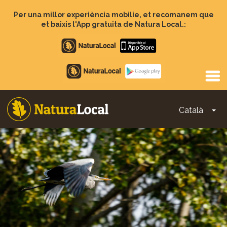
Vés
al
Per una millor experiència mobilie, et recomanem que
contingut
et baixis l'App gratuita de Natura Local.:
Apple
store
Google
Play
Català
To
Main
navigation