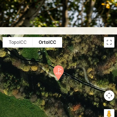
TopoICC
OrtoICC