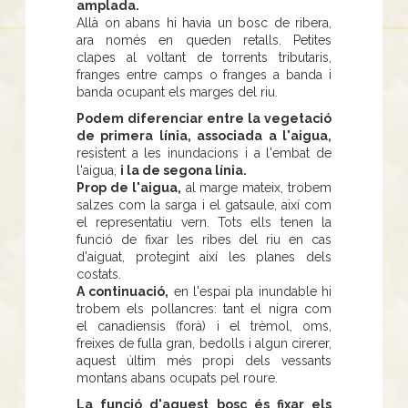
amplada.
Allà on abans hi havia un bosc de ribera,
ara només en queden retalls. Petites
clapes al voltant de torrents tributaris,
franges entre camps o franges a banda i
banda ocupant els marges del riu.
Podem diferenciar entre la vegetació
de primera línia, associada a l'aigua,
resistent a les inundacions i a l'embat de
l'aigua,
i la de segona línia.
Prop de l'aigua,
al marge mateix, trobem
salzes com la sarga i el gatsaule, així com
el representatiu vern. Tots ells tenen la
funció de fixar les ribes del riu en cas
d'aiguat, protegint així les planes dels
costats.
A continuació,
en l'espai pla inundable hi
trobem els pollancres: tant el nigra com
el canadiensis (forà) i el trèmol, oms,
freixes de fulla gran, bedolls i algun cirerer,
aquest últim més propi dels vessants
montans abans ocupats pel roure.
La funció d'aquest bosc és fixar els