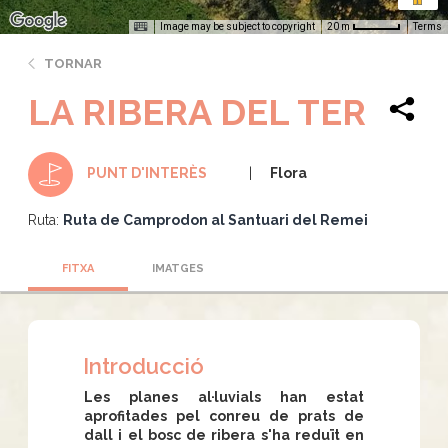
Image may be subject to copyright
Terms
20 m
TORNAR
LA RIBERA DEL TER
Flora
PUNT D'INTERÈS
Ruta:
Ruta de Camprodon al Santuari del Remei
FITXA
IMATGES
Introducció
Les planes al·luvials han estat
aprofitades pel conreu de prats de
dall i el bosc de ribera s'ha reduït en