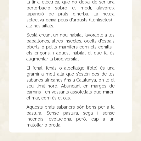
la línia elèctrica, que no deixa de ser una
pertorbació sobre el medi, afavoreix
l’aparició de prats d’herba. La neteja
selectiva deixa peus d’arbusts (llentiscles) i
alzines aïllats.
S’està creant un nou hàbitat favorable a les
papallones, altres insectes, ocells d’espais
oberts o petits mamífers com els conills i
els eriçons; i aquest hàbitat el que fa és
augmentar la biodiversitat.
El fenal, fenàs o albellatge (foto) és una
gramínia molt alta que s’estén des de les
sabanes africanes fins a Catalunya, on té el
seu límit nord. Abundant en marges de
camins i en vessants assolellats que miren
el mar, com és el cas.
Aquests prats sabaners són bons per a la
pastura. Sense pastura, sega i sense
incendis, evoluciona, però, cap a un
matollar o brolla.