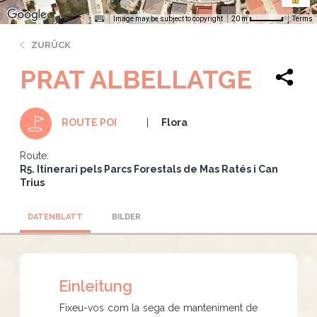
Image may be subject to copyright
Terms
20 m
ZURÜCK
PRAT ALBELLATGE
Flora
ROUTE POI
Route:
R5. Itinerari pels Parcs Forestals de Mas Ratés i Can
Trius
DATENBLATT
BILDER
Einleitung
Fixeu-vos com la sega de manteniment de