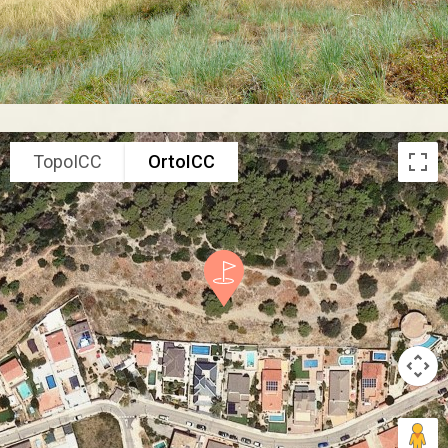
TopoICC
OrtoICC