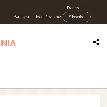
French
Toggle Drop
Participa
Identifiez-vous
S'inscrire
ENIA