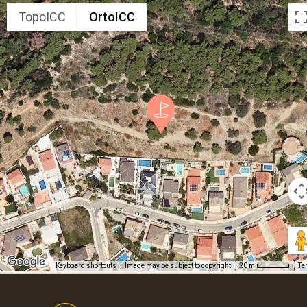
TopoICC
OrtoICC
Keyboard shortcuts
Image may be subject to copyright
Te
20 m
Footer