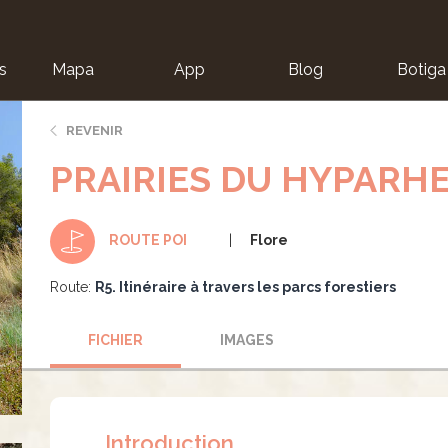
s
Mapa
App
Blog
Botiga
ion
REVENIR
PRAIRIES DU HYPARH
Flore
ROUTE POI
Route:
R5. Itinéraire à travers les parcs forestiers
FICHIER
IMAGES
Introduction