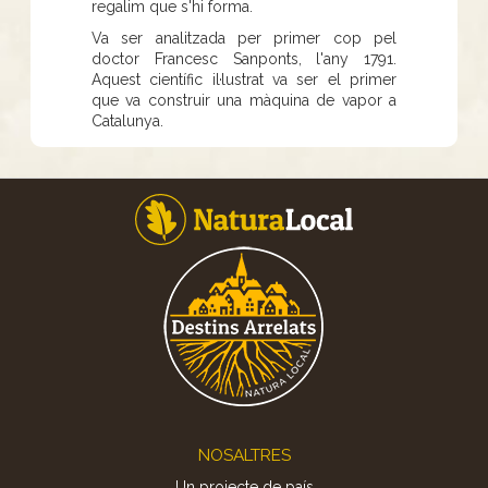
regalim que s'hi forma.
Va ser analitzada per primer cop pel
doctor Francesc Sanponts, l'any 1791.
Aquest científic il·lustrat va ser el primer
que va construir una màquina de vapor a
Catalunya.
Footer
NOSALTRES
Un projecte de país