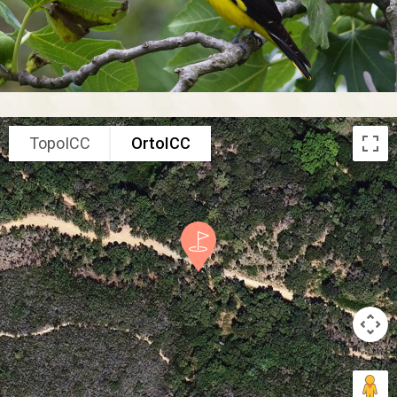
TopoICC
OrtoICC