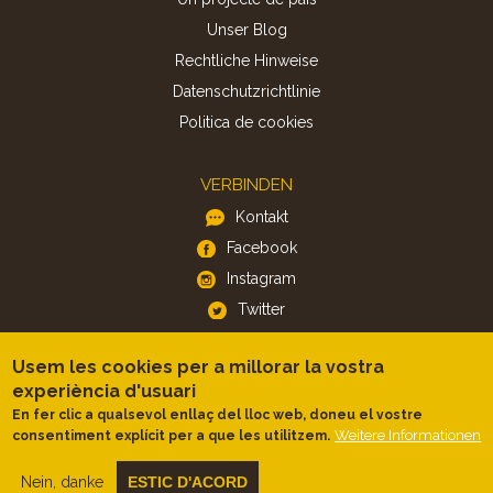
Unser Blog
Rechtliche Hinweise
Datenschutzrichtlinie
Politica de cookies
VERBINDEN
Kontakt
Facebook
Instagram
Twitter
Usem les cookies per a millorar la vostra
APP
experiència d'usuari
iOS
En fer clic a qualsevol enllaç del lloc web, doneu el vostre
Android
Weitere Informationen
consentiment explícit per a que les utilitzem.
Nein, danke
ESTIC D'ACORD