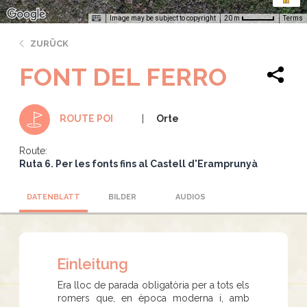
Image may be subject to copyright
Terms
20 m
ZURÜCK
FONT DEL FERRO
Orte
ROUTE POI
Route:
Ruta 6. Per les fonts fins al Castell d'Eramprunyà
DATENBLATT
BILDER
AUDIOS
Einleitung
Era lloc de parada obligatòria per a tots els
romers que, en època moderna i, amb