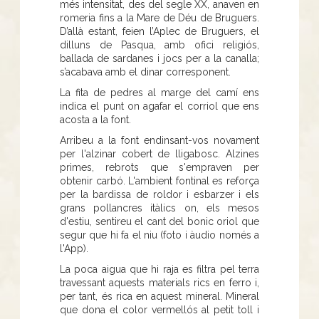
més intensitat, des del segle XX, anaven en
romeria fins a la Mare de Déu de Bruguers.
D’allà estant, feien l’Aplec de Bruguers, el
dilluns de Pasqua, amb ofici religiós,
ballada de sardanes i jocs per a la canalla;
s’acabava amb el dinar corresponent.
La fita de pedres al marge del camí ens
indica el punt on agafar el corriol que ens
acosta a la font.
Arribeu a la font endinsant-vos novament
per l'alzinar cobert de lligabosc. Alzines
primes, rebrots que s'empraven per
obtenir carbó. L'ambient fontinal es reforça
per la bardissa de roldor i esbarzer i els
grans pollancres itàlics on, els mesos
d'estiu, sentireu el cant del bonic oriol que
segur que hi fa el niu (foto i àudio només a
l'App).
La poca aigua que hi raja es filtra pel terra
travessant aquests materials rics en ferro i,
per tant, és rica en aquest mineral. Mineral
que dona el color vermellós al petit toll i