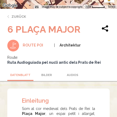
Image may be subject to copyright
Terms
20 m
ZURÜCK
6 PLAÇA MAJOR
Architektur
ROUTE POI
Route:
Ruta Audioguiada pel nucli antic dels Prats de Rei
DATENBLATT
BILDER
AUDIOS
Einleitung
Som al cor medieval dels Prats de Rei: la
Plaça Major
, un espai petit i allargat,