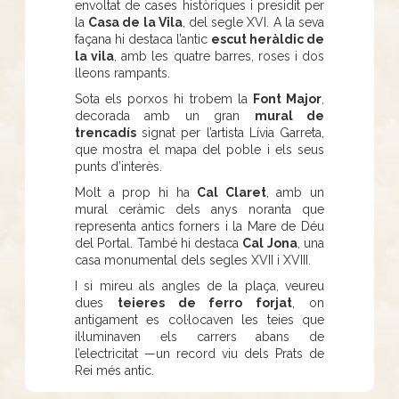
envoltat de cases històriques i presidit per
la
Casa de la Vila
, del segle XVI. A la seva
façana hi destaca l’antic
escut heràldic de
la vila
, amb les quatre barres, roses i dos
lleons rampants.
Sota els porxos hi trobem la
Font Major
,
decorada amb un gran
mural de
trencadís
signat per l’artista Lívia Garreta,
que mostra el mapa del poble i els seus
punts d’interès.
Molt a prop hi ha
Cal Claret
, amb un
mural ceràmic dels anys noranta que
representa antics forners i la Mare de Déu
del Portal. També hi destaca
Cal Jona
, una
casa monumental dels segles XVII i XVIII.
I si mireu als angles de la plaça, veureu
dues
teieres de ferro forjat
, on
antigament es col·locaven les teies que
il·luminaven els carrers abans de
l’electricitat —un record viu dels Prats de
Rei més antic.