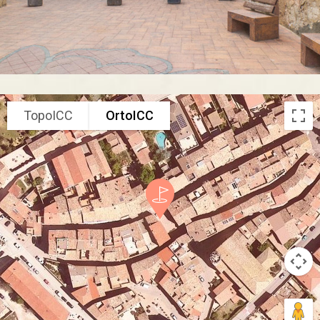
TopoICC
OrtoICC