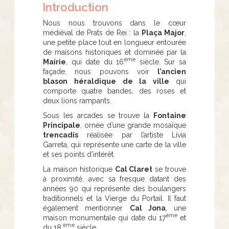
Introduction
Nous nous trouvons dans le cœur
médiéval de Prats de Rei : la
Plaça Major
,
une petite place tout en longueur entourée
de maisons historiques et dominée par la
ème
Mairie
, qui date du 16
siècle. Sur sa
façade, nous pouvons voir
l’ancien
blason héraldique de la ville
qui
comporte quatre bandes, des roses et
deux lions rampants.
Sous les arcades se trouve la
Fontaine
Principale
, ornée d’une grande mosaïque
trencadís
réalisée par l’artiste Lívia
Garreta, qui représente une carte de la ville
et ses points d’intérêt.
La maison historique
Cal Claret
se trouve
à proximité, avec sa fresque datant des
années 90 qui représente des boulangers
traditionnels et la Vierge du Portail. Il faut
également mentionner
Cal Jona
, une
ème
maison monumentale qui date du 17
et
ème
du 18
siècle.