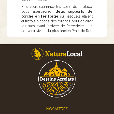
Et si vous examinez les coins de la place,
vous apercevrez
deux supports de
torche en fer forgé
sur lesquels étaient
autrefois placées des torches pour éclairer
les rues avant l’arrivée de l’électricité - un
souvenir vivant du plus ancien Prats de Rei.
Footer
NOSALTRES