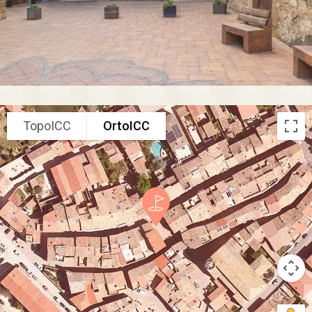
TopoICC
OrtoICC