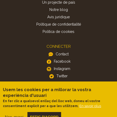
Un projecte de país
Notre blog
Avis juridique
Politique de confidentialité
Politica de cookies
CONNECTER
Contact
Facebook
Instagram
Twitter
Usem les cookies per a millorar la vostra
APP
experiència d'usuari
iOS
En fer clic a qualsevol enllaç del lloc web, doneu el vostre
Android
En savoir plus
consentiment explícit per a que les utilitzem.