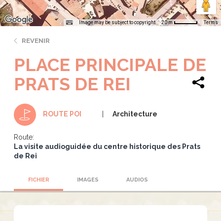
Image may be subject to copyright
Terms
20 m
REVENIR
PLACE PRINCIPALE DE
PRATS DE REI
Architecture
ROUTE POI
Route:
La visite audioguidée du centre historique des Prats
de Rei
FICHIER
IMAGES
AUDIOS