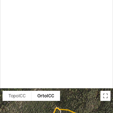
TopoICC
OrtoICC