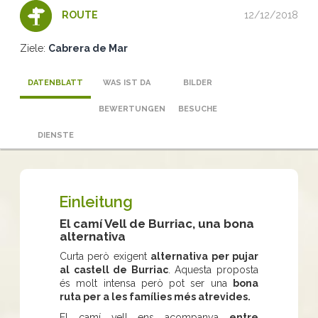
12/12/2018
ROUTE
Ziele:
Cabrera de Mar
DATENBLATT
WAS IST DA
BILDER
BEWERTUNGEN
BESUCHE
DIENSTE
Einleitung
El camí Vell de Burriac, una bona
alternativa
Curta però exigent
alternativa per pujar
al castell de Burriac
. Aquesta proposta
és molt intensa però pot ser una
bona
ruta per a les famílies més atrevides.
El camí vell ens acompanya
entre