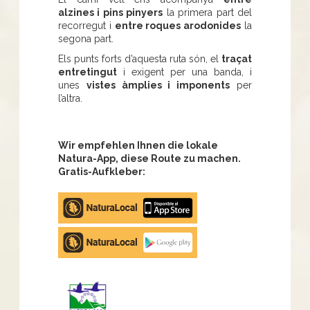
alzines i pins pinyers
la primera part del
recorregut i
entre roques arodonides
la
segona part.
Els punts forts d’aquesta ruta són, el
traçat
entretingut
i exigent per una banda, i
unes
vistes àmplies i imponents
per
l’altra.
Wir empfehlen Ihnen die lokale
Natura-App, diese Route zu machen.
Gratis-Aufkleber:
Apple
store
Google
Play