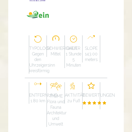
TYPOLOGY
SCHWIERIGKEIT
DAUER
SLOPE
Gegen
Mittel
1 Stunde
143.00
den
5
meters
Uhrzeigersinn
Minuten
kreisförmig
ENTFERNUNG
AKTIVITÄT
BEWERTUNGEN
THEME
1.80 km
zu Fuß
Flora und
Fauna
Architektur
und
Umwelt