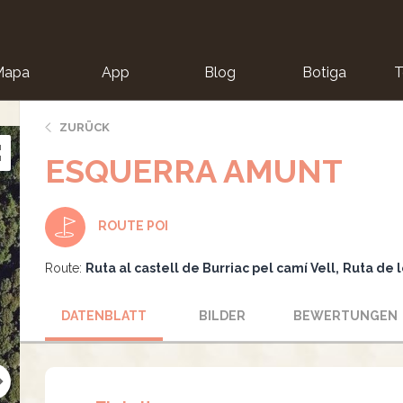
Mapa
App
Blog
Botiga
T
ZURÜCK
ESQUERRA AMUNT
ROUTE POI
Route:
Ruta al castell de Burriac pel camí Vell
Ruta de 
DATENBLATT
BILDER
BEWERTUNGEN