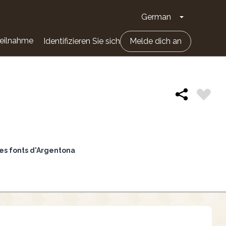
German
Dropdown-Li
eilnahme
Identifizieren Sie sich
Melde dich an
les fonts d'Argentona