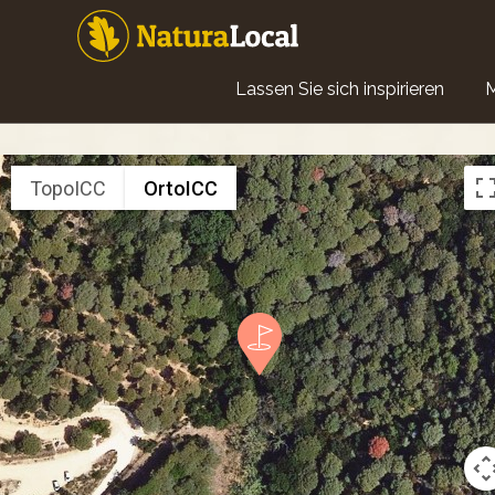
Direkt
zum
Inhalt
Main
Lassen Sie sich inspirieren
navigation
TopoICC
OrtoICC