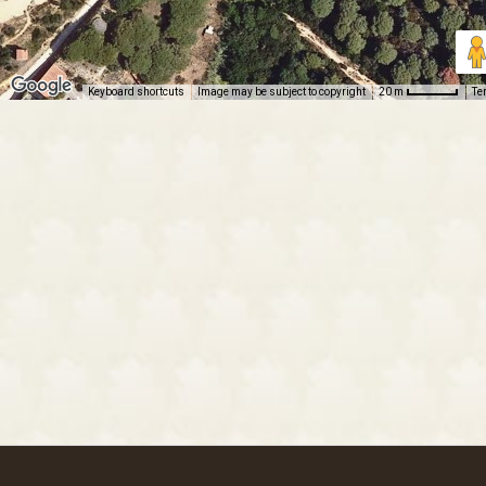
Keyboard shortcuts
Image may be subject to copyright
Te
20 m