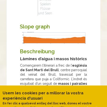
Spielen
Flüsse
und Seen
Slope graph
Beschreibung
Làmines d’aigua i masos històrics
Començarem l’itinerari a frec de l’
església
de Sant Martí del Brull
, centre parroquial
del veïnat del Brull, travessat per la
carretera que puja a Collformic. L’indret és
esquitxat d’un seguit de
masos i pairalies
de molt bona planta que conformen la
fesomia de tot el municipi del Brull
.
Usem les cookies per a millorar la vostra
experiència d'usuari
Seguim primer un
breu tram de l’antic
En fer clic a qualsevol enllaç del lloc web, doneu el vostre
camí d’Aiguafreda al Brull
per la serra