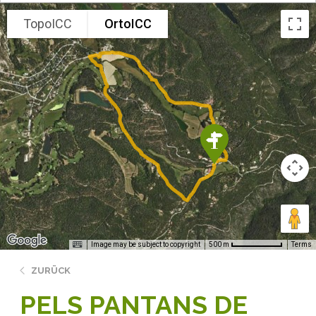
TopoICC
OrtoICC
Image may be subject to copyright
Terms
500 m
ZURÜCK
PELS PANTANS DE