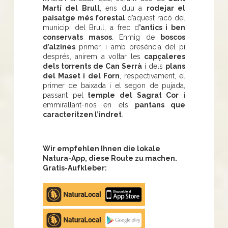
Martí del Brull
, ens duu a
rodejar el
paisatge més forestal
d’aquest racó del
municipi del Brull, a frec d
’antics i ben
conservats masos
. Enmig de
boscos
d’alzines
primer, i amb presència del pi
després, anirem a voltar les
capçaleres
dels torrents de Can Serrà
i dels
plans
del Maset i del Forn
, respectivament, el
primer de baixada i el segon de pujada,
passant pel
temple del Sagrat Cor
i
emmirallant-nos en els
pantans que
caracteritzen l’indret
.
Wir empfehlen Ihnen die lokale
Natura-App, diese Route zu machen.
Gratis-Aufkleber:
Apple
store
Google
Play