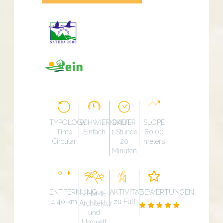
TYPOLOGY
SCHWIERIGKEIT
DAUER
SLOPE
Time
Einfach
1 Stunde
80.00
Circular
20
meters
Minuten
ENTFERNUNG
AKTIVITÄT
BEWERTUNGEN
THEME
4.40 km
zu Fuß
Architektur
und
Umwelt