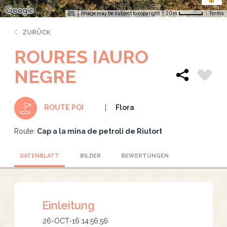
Image may be subject to copyright
Terms
20 m
ZURÜCK
ROURES IAURO
NEGRE
Flora
ROUTE POI
Route:
Cap a la mina de petroli de Riutort
DATENBLATT
BILDER
BEWERTUNGEN
Einleitung
26-OCT-16 14:56:56