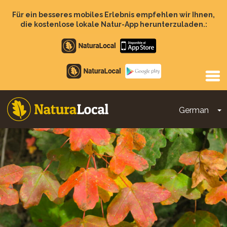
Direkt
zum
Für ein besseres mobiles Erlebnis empfehlen wir Ihnen,
Inhalt
die kostenlose lokale Natur-App herunterzuladen.:
Apple
store
Google
Play
German
D
Main
navigation