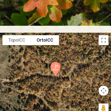
TopoICC
OrtoICC