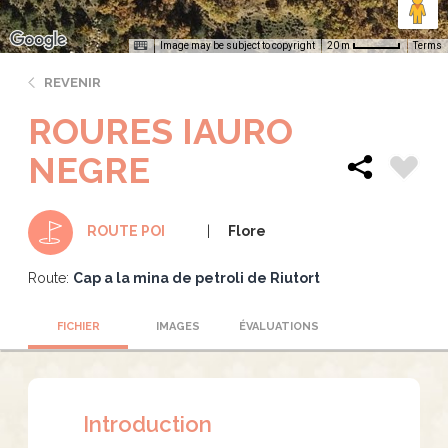
Image may be subject to copyright
Terms
20 m
REVENIR
ROURES IAURO
NEGRE
Flore
ROUTE POI
Route:
Cap a la mina de petroli de Riutort
FICHIER
IMAGES
ÉVALUATIONS
Introduction