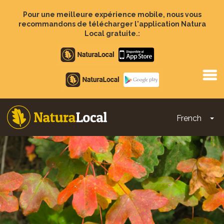
Aller
au
Pour une meilleure expérience mobile, nous vous
contenu
recommandons de télécharger l'application Natura
principal
Local gratuite.:
Apple
store
Google
Play
French
To
Main
navigation