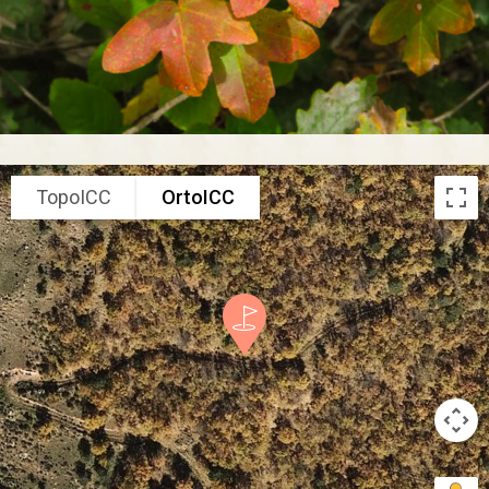
TopoICC
OrtoICC