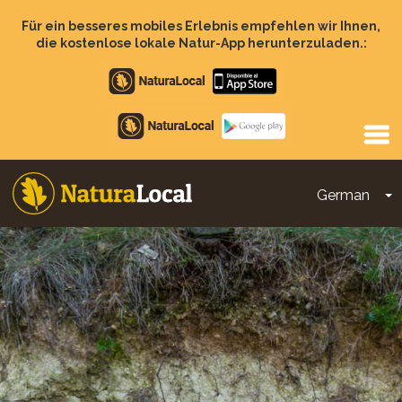
Direkt
zum
Für ein besseres mobiles Erlebnis empfehlen wir Ihnen,
Inhalt
die kostenlose lokale Natur-App herunterzuladen.:
Apple
store
Google
Play
German
D
Main
navigation