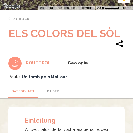
Image may be subject to copyright
Terms
20 m
ZURÜCK
ELS COLORS DEL SÒL
Geologie
ROUTE POI
Route:
Un tomb pels Mollons
DATENBLATT
BILDER
Einleitung
Al petit talús de la vostra esquerra podeu