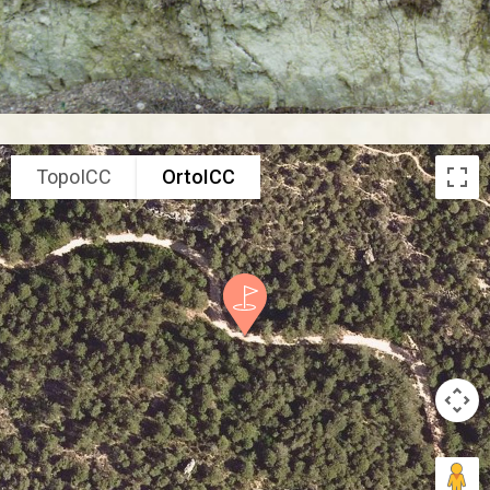
TopoICC
OrtoICC