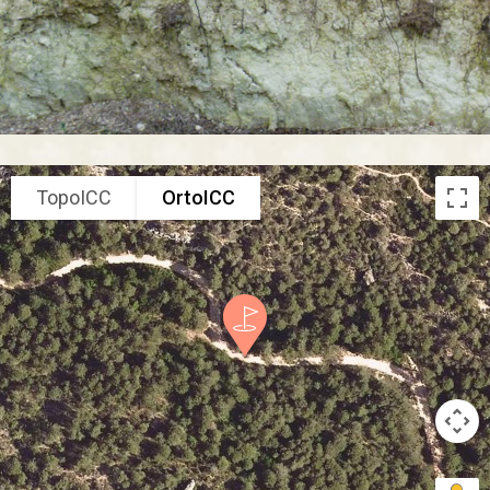
TopoICC
OrtoICC