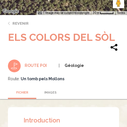
Image may be subject to copyright
Terms
20 m
REVENIR
ELS COLORS DEL SÒL
Géologie
ROUTE POI
Route:
Un tomb pels Mollons
FICHIER
IMAGES
Introduction