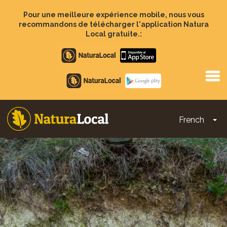
Aller
au
Pour une meilleure expérience mobile, nous vous
contenu
recommandons de télécharger l'application Natura
principal
Local gratuite.:
Apple
store
Google
Play
French
To
Main
navigation