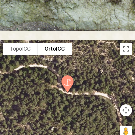
TopoICC
OrtoICC