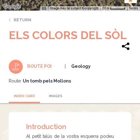
Image may be subject to copyright
Terms
20 m
RETURN
ELS COLORS DEL SÒL
Geology
ROUTE POI
Route:
Un tomb pels Mollons
INDEX CARD
IMAGES
Introduction
Al petit talús de la vostra esquerra podeu