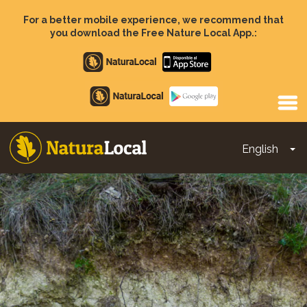
Skip
to
For a better mobile experience, we recommend that
main
you download the Free Nature Local App.:
content
Apple
store
Google
Play
English
To
Main
navigation