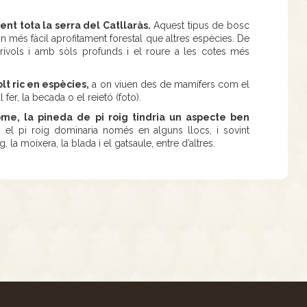
nt tota la serra del Catllaràs.
Aquest tipus de bosc
un més fàcil aprofitament forestal que altres espècies. De
rívols i amb sòls profunds i el roure a les cotes més
lt ric en espècies,
a on viuen des de mamífers com el
 fer, la becada o el reietó (foto).
ome, la pineda de pi roig tindria un aspecte ben
el pi roig dominaria només en alguns llocs, i sovint
 la moixera, la blada i el gatsaule, entre d’altres.