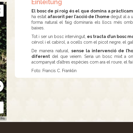
Einleitung
El bosc de pi roig és el que domina a pràcticame
ha estat
afavorit per l’acció de l’home
degut al a 
forma natural el faig dominaria els llocs més omb
baixes.
Tot i ser un bosc intervingut,
es tracta d’un bosc mo
cérvol i el cabirol, a ocells com el picot negre, el gall
De manera natural,
sense la intervenció de l’h
diferent
del que veiem. Seria un bosc mixt a on 
acompanyat d’altres espècies com ara el roure, el faig,
Foto: Francis C. Franklin
rms