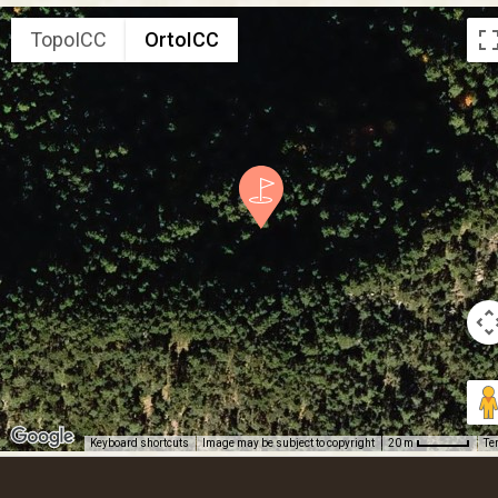
TopoICC
OrtoICC
Keyboard shortcuts
Image may be subject to copyright
Te
20 m