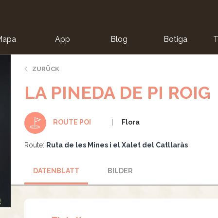
Mapa
App
Blog
Botiga
T
ZURÜCK
LA PINEDA DE PI ROIG
Flora
ROUTE POI
Route:
Ruta de les Mines i el Xalet del Catllaràs
DATENBLATT
BILDER