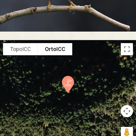
TopoICC
OrtoICC