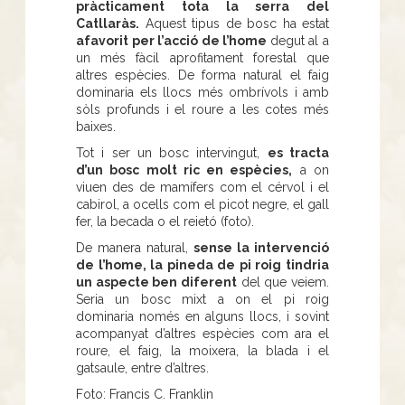
pràcticament tota la serra del
Catllaràs.
Aquest tipus de bosc ha estat
afavorit per l’acció de l’home
degut al a
un més fàcil aprofitament forestal que
altres espècies. De forma natural el faig
dominaria els llocs més ombrívols i amb
sòls profunds i el roure a les cotes més
baixes.
Tot i ser un bosc intervingut,
es tracta
d’un bosc molt ric en espècies,
a on
viuen des de mamífers com el cérvol i el
cabirol, a ocells com el picot negre, el gall
fer, la becada o el reietó (foto).
De manera natural,
sense la intervenció
de l’home, la pineda de pi roig tindria
un aspecte ben diferent
del que veiem.
Seria un bosc mixt a on el pi roig
dominaria només en alguns llocs, i sovint
acompanyat d’altres espècies com ara el
roure, el faig, la moixera, la blada i el
gatsaule, entre d’altres.
Foto: Francis C. Franklin