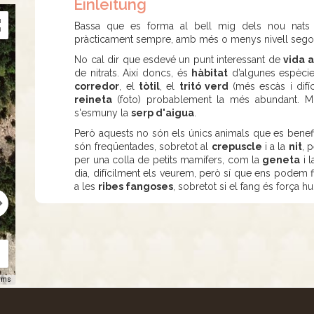
Einleitung
Bassa que es forma al bell mig dels nou nat
pràcticament sempre, amb més o menys nivell segons 
No cal dir que esdevé un punt interessant de
vida 
de nitrats. Així doncs, és
hàbitat
d’algunes espècie
corredor
, el
tòtil
, el
tritó verd
(més escàs i difíc
reineta
(foto) probablement la més abundant. Mi
s'esmuny la
serp d'aigua
.
Però aquests no són els únics animals que es benef
són freqüentades, sobretot al
crepuscle
i a la
nit
, 
per una colla de petits mamífers, com la
geneta
i 
dia, difícilment els veurem, però sí que ens podem 
a les
ribes fangoses
, sobretot si el fang és força h
rms