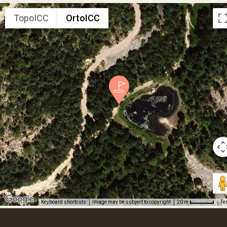
TopoICC
OrtoICC
Keyboard shortcuts
Image may be subject to copyright
Te
20 m