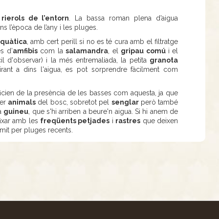
s
rierols de l’entorn
. La bassa roman plena d’aigua
l’època de l’any i les pluges.
aquàtica
, amb cert perill si no es té cura amb el filtratge
s d’
amfibis
com la
salamandra
, el
gripau comú
i el
il d'observar) i la més entremaliada, la petita
granota
rant a dins l'aigua, es pot sorprendre fàcilment com
icien de la presència de les basses com aquesta, ja que
per
animals
del bosc, sobretot pel
senglar
però també
la
guineu
, que s'hi arriben a beure'n aigua. Si hi anem de
fixar amb les
freqüents petjades
i
rastres
que deixen
umit per pluges recents.