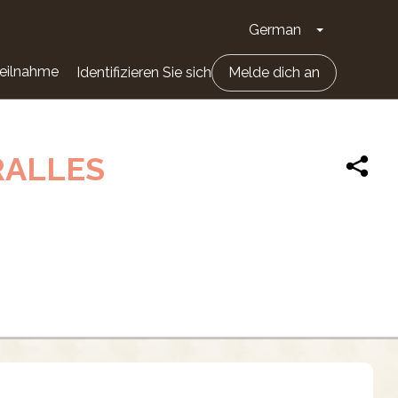
German
Dropdown-Li
eilnahme
Identifizieren Sie sich
Melde dich an
RALLES