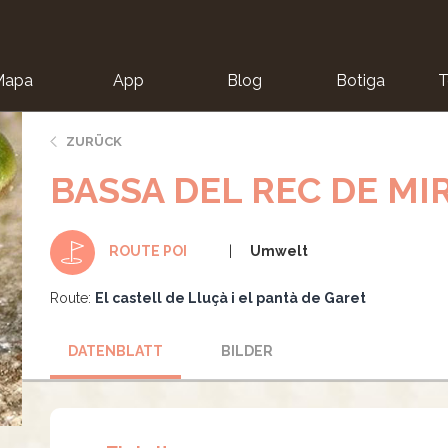
Mapa
App
Blog
Botiga
T
ZURÜCK
BASSA DEL REC DE MI
Umwelt
ROUTE POI
Route:
El castell de Lluçà i el pantà de Garet
DATENBLATT
BILDER