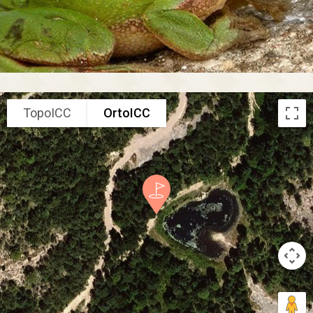
TopoICC
OrtoICC