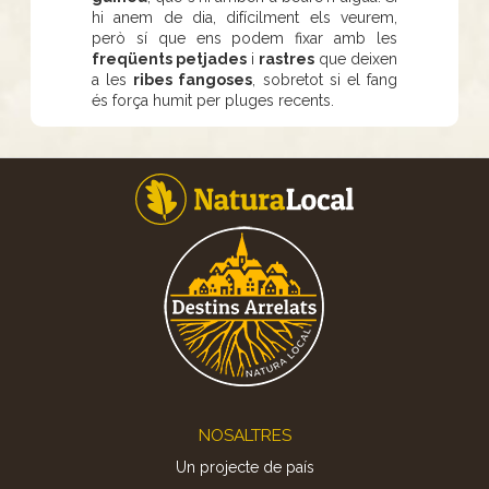
hi anem de dia, difícilment els veurem,
però sí que ens podem fixar amb les
freqüents petjades
i
rastres
que deixen
a les
ribes fangoses
, sobretot si el fang
és força humit per pluges recents.
Footer
NOSALTRES
Un projecte de país