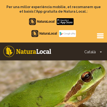
Vés
al
Per una millor experiència mobilie, et recomanem que
contingut
et baixis l'App gratuita de Natura Local.:
Apple
store
Google
Play
Català
To
Main
navigation