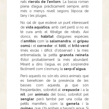
nats
rierols de l’entorn
. La bassa roman
plena d’aigua pràcticament sempre, amb
més o menys nivell segons l’època de
l’any i les pluges.
No cal dir que esdevé un punt interessant
de
vida aquàtica
, amb cert perill si no es
té cura amb el filtratge de nitrats. Així
doncs, és
hàbitat
d’algunes espècies
d’
amfibis
com la
salamandra
, el
gripau
comú
i el
corredor
, el
tòtil
, el
tritó verd
(més escàs i difícil d'observar) i la més
entremaliada, la petita
granota reineta
(foto) probablement la més abundant.
Mirant a dins l'aigua, es pot sorprendre
fàcilment com s'esmuny la
serp d'aigua
.
Però aquests no són els únics animals que
es beneficien de la presència de les
basses com aquesta, ja que són
freqüentades, sobretot al
crepuscle
i a la
nit
, per
animals
del bosc, sobretot pel
senglar
però també per una colla de
petits mamífers, com la
geneta
i la
guineu
, que s'hi arriben a beure'n aigua. Si