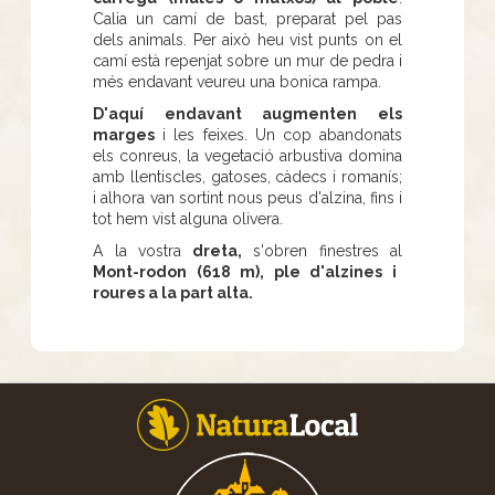
Calia un camí de bast, preparat pel pas
dels animals. Per això heu vist punts on el
camí està repenjat sobre un mur de pedra i
més endavant veureu una bonica rampa.
D'aquí endavant augmenten els
marges
i les feixes. Un cop abandonats
els conreus, la vegetació arbustiva domina
amb llentiscles, gatoses, càdecs i romanís;
i alhora van sortint nous peus d'alzina, fins i
tot hem vist alguna olivera.
A la vostra
dreta,
s'obren finestres al
Mont-rodon (618 m), ple d'alzines i
roures a la part alta.