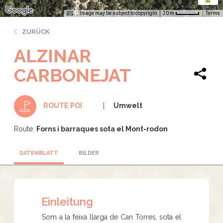
Image may be subject to copyright
Terms
20 m
ZURÜCK
ALZINAR
CARBONEJAT
Umwelt
ROUTE POI
Route:
Forns i barraques sota el Mont-rodon
DATENBLATT
BILDER
Einleitung
Som a la feixa llarga de Can Torres, sota el