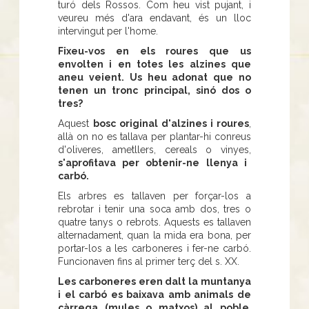
turó dels Rossos. Com heu vist pujant, i
veureu més d'ara endavant, és un lloc
intervingut per l'home.
Fixeu-vos en els roures que us
envolten i en totes les alzines que
aneu veient. Us heu adonat que no
tenen un tronc principal, sinó dos o
tres?
Aquest
bosc original d'alzines i roures
,
allà on no es tallava per plantar-hi conreus
d'oliveres, ametllers, cereals o vinyes,
s'aprofitava per obtenir-ne llenya i
carbó.
Els arbres es tallaven per forçar-los a
rebrotar i tenir una soca amb dos, tres o
quatre tanys o rebrots. Aquests es tallaven
alternadament, quan la mida era bona, per
portar-los a les carboneres i fer-ne carbó.
Funcionaven fins al primer terç del s. XX.
Les carboneres eren dalt la muntanya
i el carbó es baixava amb animals de
càrrega (mules o matxos) al poble
.