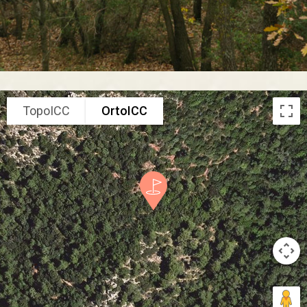
TopoICC
OrtoICC