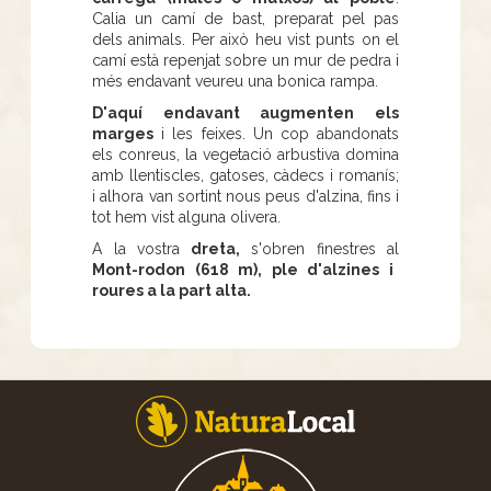
Calia un camí de bast, preparat pel pas
dels animals. Per això heu vist punts on el
camí està repenjat sobre un mur de pedra i
més endavant veureu una bonica rampa.
D'aquí endavant augmenten els
marges
i les feixes. Un cop abandonats
els conreus, la vegetació arbustiva domina
amb llentiscles, gatoses, càdecs i romanís;
i alhora van sortint nous peus d'alzina, fins i
tot hem vist alguna olivera.
A la vostra
dreta,
s'obren finestres al
Mont-rodon (618 m), ple d'alzines i
roures a la part alta.