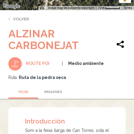
Image may be subject to copyright
Terms
20 m
VOLVER
ALZINAR
CARBONEJAT
Medio ambiente
ROUTE POI
Ruta:
Ruta de la pedra seca
FICHA
IMÁGENES
Introducción
Som a la feixa llarga de Can Torres, sota el