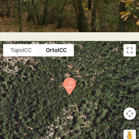
TopoICC
OrtoICC