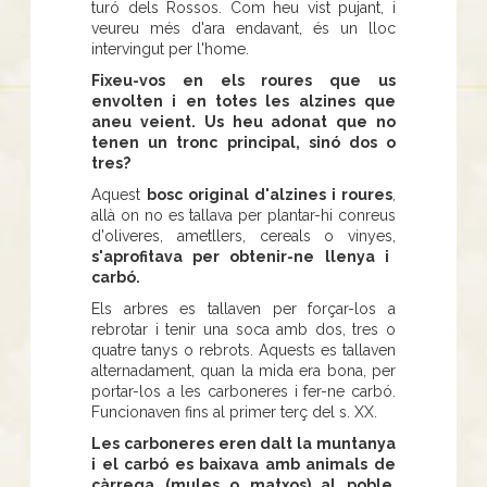
turó dels Rossos. Com heu vist pujant, i
veureu més d'ara endavant, és un lloc
intervingut per l'home.
Fixeu-vos en els roures que us
envolten i en totes les alzines que
aneu veient. Us heu adonat que no
tenen un tronc principal, sinó dos o
tres?
Aquest
bosc original d'alzines i roures
,
allà on no es tallava per plantar-hi conreus
d'oliveres, ametllers, cereals o vinyes,
s'aprofitava per obtenir-ne llenya i
carbó.
Els arbres es tallaven per forçar-los a
rebrotar i tenir una soca amb dos, tres o
quatre tanys o rebrots. Aquests es tallaven
alternadament, quan la mida era bona, per
portar-los a les carboneres i fer-ne carbó.
Funcionaven fins al primer terç del s. XX.
Les carboneres eren dalt la muntanya
i el carbó es baixava amb animals de
càrrega (mules o matxos) al poble
.