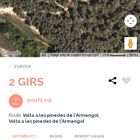
Image may be subject to copyright
Terms
20 m
ZURÜCK
2 GIRS
ROUTE POI
Route:
Volta a les pinedes de l'Armengol
Volta a les pinedes de l'Armengol
DATENBLATT
BILDER
BEWERTUNGEN