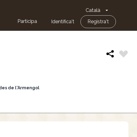
Català
Toggle Dropd
Participa
Identifica't
Registra't
edes de l'Armengol