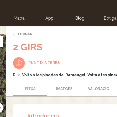
Mapa
App
Blog
Botiga
ion
TORNAR
2 GIRS
PUNT D'INTERÈS
Ruta:
Volta a les pinedes de l'Armengol
Volta a les pin
FITXA
IMATGES
VALORACIÓ
Introducció