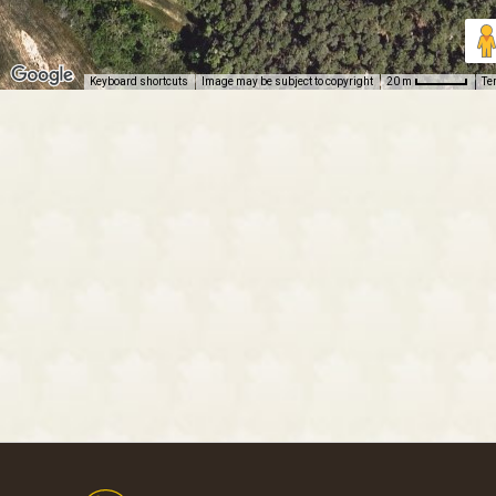
Keyboard shortcuts
Image may be subject to copyright
Te
20 m
Footer