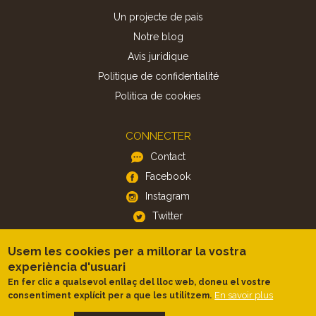
Un projecte de país
Notre blog
Avis juridique
Politique de confidentialité
Politica de cookies
CONNECTER
Contact
Facebook
Instagram
Twitter
Usem les cookies per a millorar la vostra
APP
experiència d'usuari
iOS
En fer clic a qualsevol enllaç del lloc web, doneu el vostre
En savoir plus
consentiment explícit per a que les utilitzem.
Android