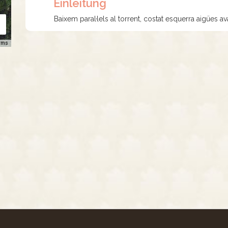
Einleitung
Baixem paral·lels al torrent, costat esquerra aigües ava
rms