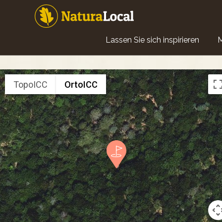
Direkt
zum
Inhalt
Main
Lassen Sie sich inspirieren
navigation
TopoICC
OrtoICC