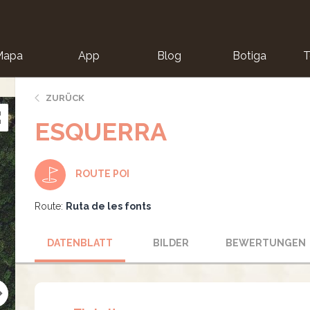
Mapa
App
Blog
Botiga
T
ZURÜCK
ESQUERRA
ROUTE POI
Route:
Ruta de les fonts
DATENBLATT
BILDER
BEWERTUNGEN