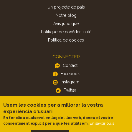
Un projecte de país
Notre blog
Avis juridique
Politique de confidentialité
Politica de cookies
CONNECTER
Contact
Facebook
Instagram
Twitter
Usem les cookies per a millorar la vostra
APP
experiència d'usuari
iOS
En fer clic a qualsevol enllaç del lloc web, doneu el vostre
En savoir plus
consentiment explícit per a que les utilitzem.
Android