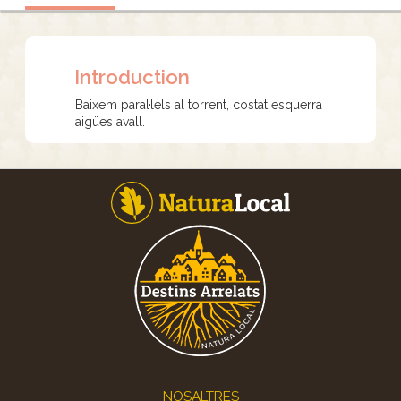
Introduction
Baixem paral·lels al torrent, costat esquerra
aigües avall.
Footer
NOSALTRES