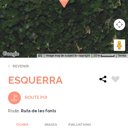
Image may be subject to copyright
Terms
20 m
REVENIR
ESQUERRA
ROUTE POI
Route:
Ruta de les fonts
FICHIER
IMAGES
ÉVALUATIONS