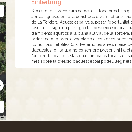
Einleitung
Sabies que la zona humida de les Llobateres ha sigut
sorres i graves per a la construcció va fer aflorar un
de La Tordera. Aquest espai va suposar l’oportunitat d
resultat ha sigut un paisatge de ribera excepcional i 
d'ambients aquàtics a la plana al·luvial de la Tordera
ordenada que pren la vegetació a les zones permane
comunitats helòfites (plantes amb les arrels i base de 
d’aquestes, on l’aigua no és sempre present, hi ha els 
l’entorn de tota aquesta zona humida es localitzen sal
més sobre la creació d’aquest espai podeu llegir els p
rms