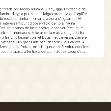
 creada per l’acció humana? L'any 1998 l'extracció de
a làmina d'aigua permanent, l’aigua procedia de l'aqüífer
e restaurar l’entorn i crear una zona d’aiguamoll. El
un interessant punt d'observació de flora i fauna
. Des de la tanca de fusta podreu observar l’estructura
ntment inundades. A tocar de la massa d’aigua hi ha
la tija dins l’aigua) com el bogar i el canyissar. Darrere
vistosos lliris grocs (Iris pseudacorus) i els càrexs. A
zes, gatells, freixes, oms i algun vern. Si voleu conèixer
lafons situats a l’entrada del punt d’observació d’aus.