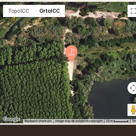
TopoICC
OrtoICC
Keyboard shortcuts
Image may be subject to copyright
Te
20 m