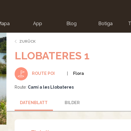
Mapa
App
Blog
Botiga
T
ZURÜCK
LLOBATERES 1
Flora
ROUTE POI
Route:
Camí a les Llobateres
DATENBLATT
BILDER