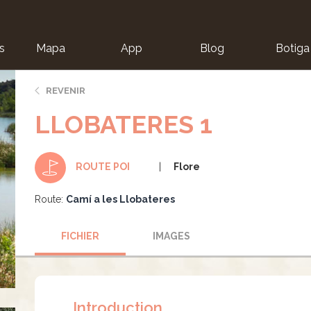
s
Mapa
App
Blog
Botiga
ion
REVENIR
LLOBATERES 1
Flore
ROUTE POI
Route:
Camí a les Llobateres
FICHIER
IMAGES
Introduction