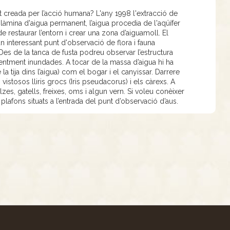
 creada per l’acció humana? L'any 1998 l'extracció de
a làmina d'aigua permanent, l’aigua procedia de l'aqüífer
e restaurar l’entorn i crear una zona d’aiguamoll. El
un interessant punt d'observació de flora i fauna
. Des de la tanca de fusta podreu observar l’estructura
ntment inundades. A tocar de la massa d’aigua hi ha
la tija dins l’aigua) com el bogar i el canyissar. Darrere
vistosos lliris grocs (Iris pseudacorus) i els càrexs. A
zes, gatells, freixes, oms i algun vern. Si voleu conèixer
lafons situats a l’entrada del punt d’observació d’aus.