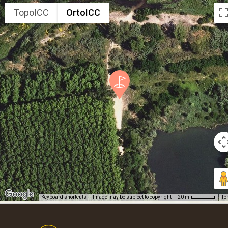
TopoICC
OrtoICC
Keyboard shortcuts
Image may be subject to copyright
Te
20 m
Footer