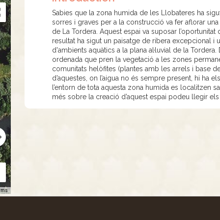
Sabies que la zona humida de les Llobateres ha sigut
sorres i graves per a la construcció va fer aflorar un
de La Tordera. Aquest espai va suposar l’oportunitat d
resultat ha sigut un paisatge de ribera excepcional i 
d'ambients aquàtics a la plana al·luvial de la Tordera
ordenada que pren la vegetació a les zones permane
comunitats helòfites (plantes amb les arrels i base de 
d’aquestes, on l’aigua no és sempre present, hi ha els 
l’entorn de tota aquesta zona humida es localitzen sal
més sobre la creació d’aquest espai podeu llegir els p
rms