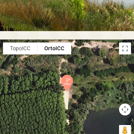
TopoICC
OrtoICC