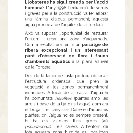
Llobateres ha sigut creada per l'acció
humana
? L'any 1998 l'extracció de sorres
i graves per a la construcció va fer aflorar
una làmina d'aigua permanent; aquesta
aigua procedia de l'aqüífer de la Tordera.
Això va suposar l'oportunitat de restaurar
l'entorn i crear una zona d'aiguamolls.
Com a resultat, ara tenim un
paisatge de
ribera excepcional i un interessant
punt d'observació de flora i fauna
d'ambients aquàtics
a la plana al·luvial
de la Tordera.
Des de la tanca de fusta podreu observar
l'estructura ordenada que pren la
vegetació a les zones permanentment
inundades. A tocar de la massa d'aigua hi
ha comunitats
helòfites
(plantes amb les
arrels i base de la tija dins l'aigua) com ara
el bogar i el canyissar. Darrere d'aquestes
plantes, on l'aigua no és sempre present,
hi ha els vistosos lliris grocs (
Iris
pseudacorus
) i els càrexs. A l'entorn de
tota aquesta zona humida es localitzen