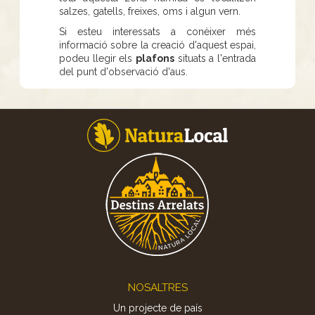
salzes, gatells, freixes, oms i algun vern.
Si esteu interessats a conèixer més
informació sobre la creació d'aquest espai,
podeu llegir els
plafons
situats a l'entrada
del punt d'observació d'aus.
Footer
NOSALTRES
Un projecte de país