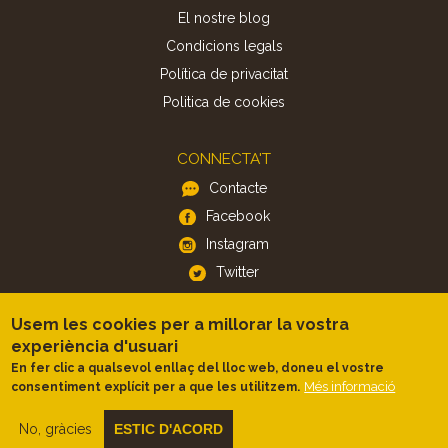
El nostre blog
Condicions legals
Política de privacitat
Politica de cookies
CONNECTA'T
Contacte
Facebook
Instagram
Twitter
Usem les cookies per a millorar la vostra
APP
experiència d'usuari
iOS
En fer clic a qualsevol enllaç del lloc web, doneu el vostre
Android
Més informació
consentiment explícit per a que les utilitzem.
No, gràcies
ESTIC D'ACORD