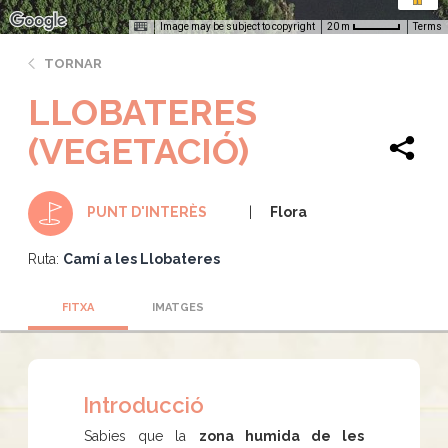
Image may be subject to copyright
Terms
20 m
TORNAR
LLOBATERES
(VEGETACIÓ)
Flora
PUNT D'INTERÈS
Ruta:
Camí a les Llobateres
FITXA
IMATGES
Introducció
Sabies que la
zona humida de les