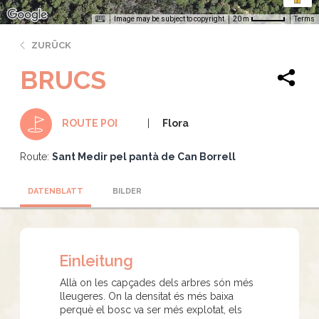
Image may be subject to copyright
Terms
20 m
ZURÜCK
BRUCS
Flora
ROUTE POI
Route:
Sant Medir pel pantà de Can Borrell
DATENBLATT
BILDER
Einleitung
Allà on les capçades dels arbres són més
lleugeres. On la densitat és més baixa
perquè el bosc va ser més explotat, els