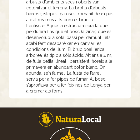
arbusts d’ambients secs i oberts van
colonitzar el terreny. La brolla d’arbusts
baixos,(estepes, gatoses, romaní) deixa pas
a d’altres més alts com el bruc i el
llentiscle. Aquesta estructura serà la que
perdurarà fins que el bosc (alzinar) que es
desenvolupi a sota, passi pel damunt i els
acabi fent desaparèixer en canviar les
condicions de llum. El bruc boal ‘erica
arborea’ és típic a sòls àcids. Alt fins a 4 m,
de fulla petita, lineal i persistent, floreix a la
primavera en abundant color blanc. On
abunda, se’n fa mel. La fusta de l’arrel,
servia per a fer pipes de fumar. Al bosc,
s’aprofitava per a fer feixines de llenya per
a cremar als forns.