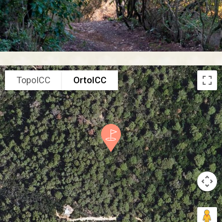
TopoICC
OrtoICC